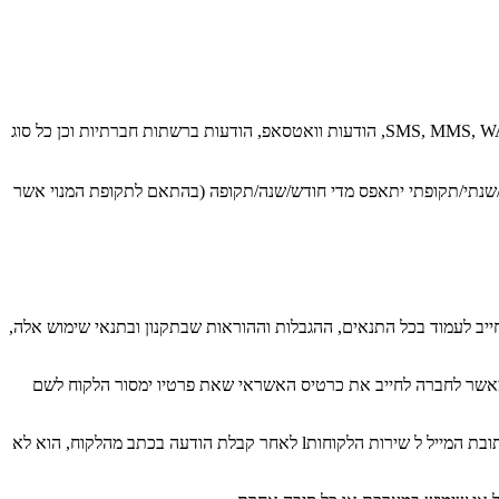
שליחה – כל מסמך הנשלח או שיכול להישלח באמצעות המערכת על ידי לקוח, ובכלל זה קבצי PDF תמונות JPEG הודעות דואר אלקטרוני, מסרונים SMS, MMS, WAP, הודעות וואטסאפ, הודעות ברשתות חברתיות וכן כל סוג
שנתי/תקופתי יתאפס מדי חודש/שנה/תקופה (בהתאם לתקופת המנוי אשר
המערכת באמצעות כל ממשק, הלקוח מתחייב לעמוד בכל התנאים, ההגבלות וההוראות שבתקנון ובתנאי שימוש אלה,
ח מאשר לחברה לחייב את כרטיס האשראי שאת פרטיו ימסור הלקוח לשם
מנוי הלקוח לשימוש במערכת יתחדש אוטומטית מדי חודש בחודשו/תקופת המנוי, וזאת עד להודעת הלקוח בכתב לחברה על רצונו להפסיק את המנוי לכתובת המייל ל שירות הלקוחותl לאחר קבלת הודעה בכתב מהלקוח, הוא לא