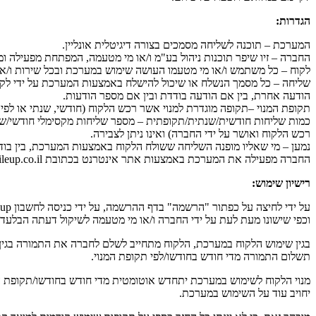
הגדרות:
המערכת – תוכנה לשליחה מסמכים בצורה דיגיטלית אונליין.
החברה – זיו שיפר תוכנות ניהול בע"מ ו/או מי מטעמה, המפתחת מפעילה ו
לקוח – כל משתמש ו/או מי מטעמו העושה שימוש במערכת ובכל שירות ו/או
הודעה אחרת, בין אם הודעה בודדת ובין אם מספר הודעות.
תקופת המנוי –תקופה מוגדרת למנוי אשר רכש הלקוח (חודשי, שנתי או לפ
כמות שליחות חודשית/שנתית/תקופתית – מספר שליחות מקסימלי חודשי/ש
רכש הלקוח ואושר על ידי החברה) ואינו ניתן לצבירה.
נמען – מי שאליו מופנה השליחה ששולח הלקוח באמצעות המערכת, בין בודד
החברה מפעילה את המערכת באמצעות אתר אינטרנט בכתובת www.fileup.co.il
רישיון שימוש:
וכפי שישונו מעת לעת על ידי החברה ו/או מי מטעמה לשיקול דעתה הבלעדי
בגין שימוש הלקוח במערכת, הלקוח מתחייב לשלם לחברה את התמורה בגין 
תשלום התמורה מדי חודש בחודשו/לפי תקופת המנוי.
יחויב עוד על השימוש במערכת.