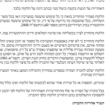
מובהר זאת, כי לא יינתן כל החזר כספי על תקופות שימוש קודמות למועד 
האחריות על הגשת בקשת ביטול מנוי בכתב הינה על הלקוח בלבד.
הלקוח מצהיר ומתחייב בזאת כי כל שימוש שיעשה במערכת ו/או בכל מוצר 
התקשורת (בזק ושידורים) (תיקון מספר 40) התשס"ח 2008.
הלקוח מתחייב לציין בכשליחה את פרטיו המלאים ודרכו ההתקשרות עמו, ל
הלקוח מתחייב כי לא יפיץ באמצעות המערכת כל מסמך או תוכן שאינו הולם, ל
ומזהה אותם, את פרטיהם האישיים או מענם ודרכי ההתקשרות עימם; כל תוכנת
מעשה המהווה עבירה פלילית או שהפצתו נאסרה ע"פ כל דין; סיסמאות, ש
תשלום או הרשמה כאמור; כל תוכן המהווה לשון הרע על אדם, או הפוגע בפרטי
לאלתר על פי שיקול דעתה הבלעדי של החברה וללא כל פיצוי ללקוח בגין נזק
הלקוח ישלם לחברה תמורה כמפורט במחירון החבילות המוצג באתר המערכת
השירות שנותרה.
שינויים, תוספות או כל שירות אחר שהוא לבקשתו של הלקוח ואינו כלול בח
בכל מקרה של הפרת אי אלו מהתחייבויות והצהרותיו של הלקוח לפי תקנון
להפסקת התשלומים בהם התחייב הלקוח כלפי החברה.
העדר אחריות החברה: