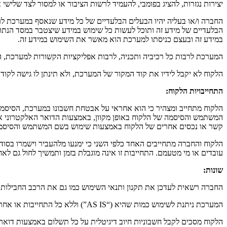
יצירות נגזרות, להציג בפומבי, להעמיד לרשות הציבור או למסור לצד שלי
החברה ו/או בעליה יהיו הבעלים הבלעדיים של כל מידע שנאסף במערכת לר
הבלעדיים של מידע זה ותוכל לעשות כל שימוש במידע שיצטבר במסד הנתוני
במידע זה ובעצם כניסתו למערכת הוא מאשר את השימוש במידע זה.
המערכת לרבות כל רכיביה ותכניה, לרבות אפליקציות הקשורות למערכת, הם
הלקוח לא יקבל לידיו את קוד המקור של המערכת, ולא תינתן לו גישה לקו
התחייבויות הלקוח:
הלקוח מתחייב ומצהיר כי הוא אחראי על אבטחת חשבונו במערכת, הסיסמאו
המשתמש והסיסמה של הלקוח באופן מקוון, באמצעות הדואר האלקטרוני א
קשר או נכסים אחרים של הלקוח באמצעות שימוש בשם המשתמש והסיסמה
הלקוח והחברה מתחייבים האחד כלפי השני כי ימנעו מלהעביר וישמרו בסוד
עובדים או מי מטעמם. התחייבות זו אינה מוגבלת בזמן ותמשיך לחול גם לאח
שונות:
החברה רשאית לעדכן את תקנון ותנאי השימוש כמו גם את הרכב החבילות ו
המערכת ניתנת לשימוש כמות שהיא (“AS IS”) וללא כל התחייבות או אחריות מצדה של החברה ו/או של כל גורם הקשור בה.
הלקוח מסכים לקבל חשבוניות חיוב דיגיטלית על כל תשלום באמצעות דואר 