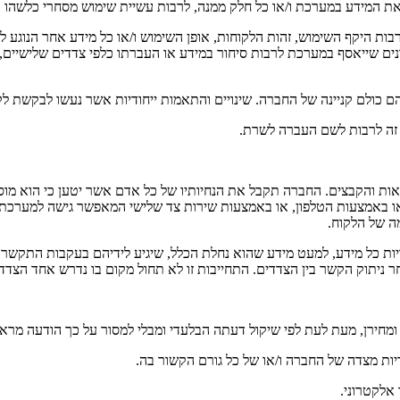
שי את המידע במערכת ו/או כל חלק ממנה, לרבות עשיית שימוש מסחרי כלשה
בות היקף השימוש, זהות הלקוחות, אופן השימוש ו/או כל מידע אחר הנוגע
ם שייאסף במערכת לרבות סיחור במידע או העברתו כלפי צדדים שלישיים, ב
 כולם קניינה של החברה. שינויים והתאמות ייחודיות אשר נעשו לבקשת לק
ד זה לרבות לשם העברה לשרת.
ת והקבצים. החברה תקבל את הנחיותיו של כל אדם אשר יטען כי הוא מוסמך
ו באמצעות הטלפון, או באמצעות שירות צד שלישי המאפשר גישה למערכת.
 של הלקוח.
יות כל מידע, למעט מידע שהוא נחלת הכלל, שיגיע לידיהם בעקבות התקשרו
ר ניתוק הקשר בין הצדדים. התחייבות זו לא תחול מקום בו נדרש אחד הצדדי
מחירן, מעת לעת לפי שיקול דעתה הבלעדי ומבלי למסור על כך הודעה מרא
אלקטרוני.