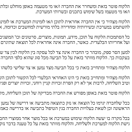
הלקוח פוטר בזאת ומשחרר את החברה ו/או מי מטעמה באופן מוחלט ובלתי חוזר
ו/או מי מטעמו בשל שימוש בתכנים ובשרותי המערכת.
הלקוח מצהיר כי אין החברה אחראית לתוכן ו/או לזמינות המערכת או לזמינו
להשתמש במערכת ובשירותיה ומחדירה בלתי מורשית למחשבים וכדומה, אף 
כל הסתמכות הלקוח על תוכן, מידע, תמונות, מוצרים, סרטונים וכו' המוצ
ועל אחריותו הבלעדית. כאשר, החברה אינה אחראית לכל תוצאה שתיגרם
למען הסר ספק, מובהר כי החברה אינה צד לכל עסקה בין הלקוח לבין צד ש
בעקבות כך. הלקוח מוותר בזאת על כל תביעה מכל סוג שהוא כלפי החברה בע
הלקוח מצהיר ומתחייב בזאת כי בכל תביעה מצד נמען או צד שלישי כלשהו ב
הלקוח מצהיר ומתחייב בזאת כי הינו האחראי הבלעדי לכל הקשור לתוכן השל
וטיב השליחה, לרבות אך לא רק הפרת זכויות קניין רוחני, זכויות יוצרים ופג
הלקוח פוטר בזאת באופן מפורש את החברה מבדיקה של תוכן השליחה, מקורו
ככל שלחברה יגרמו כל הוצאה או נזק כתוצאה מתביעה או דרישה של נמען א
הראשונה וכן לשאת בעלויות החברה בגין הטיפול בתביעה או בדרישה כאמו
בכל מקרה בו יעשה הלקוח שימוש במערכת או בכל מוצר אחר ממוצרי החברה
גישת הלקוח למערכת ולשליחה, והלקוח מוותר בזאת על כל טענה בדבר נזק