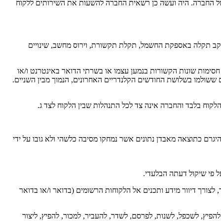
של החברה. היה ועשה כן רשאית החברה להשעות את השירותים ללקוח
ו עקב תקלה באספקת החשמל, תקלת תקשורת, וירוס מחשב, שינויים
סימות שונות הקשורות בנמען עצמו או בשרתי הדואר באינטרנט ו/או
 ששולמו בשלושת החודשים הקלנדריים האחרונים, הנמוך מבין השניים.
קוח בלבד והחברה אינה צד לכל התנהלות שבין הלקוח לצד ג.
יגרם כתוצאה מאבדן נתונים אשר נמחקו מסיבה כלשהי ולא גובו על ידי
 פי שיקול דעתה הבלעדי.
ורך דיוור מידע ותכנים אל הלקוחות הרשומים (בדואר ו/או בדואר
יץ, לשכפל, לשנות, לפרסם, לשדר, להעביר, למכור, להפיץ, ליצור