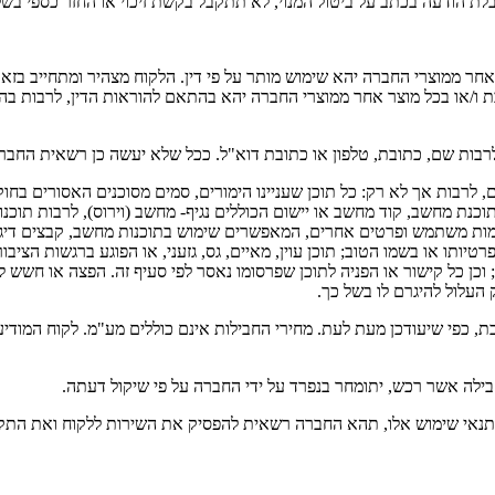
קבלת הודעה בכתב על ביטול המנוי, לא תתקבל בקשת זיכוי או החזר כספי ב
אחר ממוצרי החברה יהא שימוש מותר על פי דין. הלקוח מצהיר ומתחייב ב
רבות שם, כתובת, טלפון או כתובת דוא"ל. ככל שלא יעשה כן רשאית החבר
רבות אך לא רק: כל תוכן שעניינו הימורים, סמים מסוכנים האסורים בחוק, ח
 מחשב, קוד מחשב או יישום הכוללים נגיף- מחשב (וירוס), לרבות תוכנות-עו
מות משתמש ופרטים אחרים, המאפשרים שימוש בתוכנות מחשב, קבצים דיגי
ותו או בשמו הטוב; תוכן עוין, מאיים, גס, גזעני, או הפוגע ברגשות הציבור
העלול להטעות צרכן, כמשמעות הדברים בחוק הגנת הצרכן, תשמ"א-1981; וכן כל קישור או הפניה לתוכן שפרסומו נ
 העלול להיגרם לו בשל כך.
, כפי שיעודכן מעת לעת. מחירי החבילות אינם כוללים מע"מ. לקוח המו
בילה אשר רכש, יתומחר בנפרד על ידי החברה על פי שיקול דעתה.
 ותנאי שימוש אלו, תהא החברה רשאית להפסיק את השירות ללקוח ואת התק