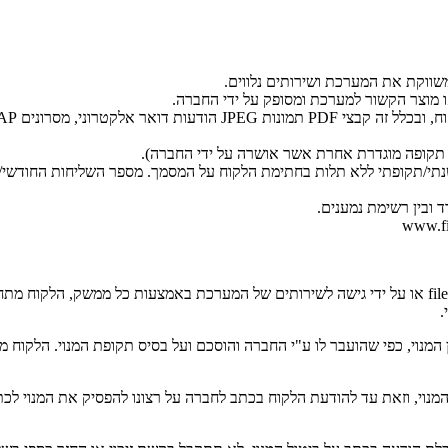
משווקת את המערכת ושירותים נלווים.
 מוצר הקשור למערכת ומסופק על ידי החברה.
י תקופה מוגדרת אחרת אשר אושרה על ידי החברה).
נתי/תקופתי ללא תלות בחתימת הלקוח על המסמך. מספר השליחות החודשי/
 ובין רשימת נמענים.
על ידי לחיצה על כפתור "הרשמה" בדף ההרשמה, על ידי כניסה לחשבון fileup או על ידי גישה לשירותים של 
.
המנוי, כפי שהועבר לו ע"י החברה והוסכם ועל בסיס תקופת המנוי. הלקו