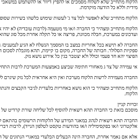
הלקוח מתחייב שלא לשלוח מסמכים או להפיץ דיוור או להשתמש במשאבי 
מידית וללא כל הודעה מוקדמת.
הלקוח מתחייב שלא לאפשר לכל צד ג' לעשות שימוש כלשהו בשירות שסופק
הלקוח מתחייב ומצהיר כי החברה ו/או מי מטעמה (לרבות עובדיה) לא יהיו 
ועדכונים במערכת, חבלה מכוונת, פריצה או כל תקלה אחרת מכל סוג שהוא
החברה לא תישא בכל אחריות במצב בו המסמך הנשלח לא הגיע לנמענים/ נמ
ספקיות הסלולר. חבותה של החברה, מקום בו קיימת, תהא מוגבלת לסכום ה
הפיצוי יהא חד פעמי וכולל ולא יצטבר בגין כל אירוע נושא נזק.
אי עמידה של צד ג מאחורי חתימה שביצע באמצעות המערכת לרבות התחייב
החברה מעמידה לרשות הלקוח מערכת ואין היא אחראית לכל נזק שיגרם לל
הלקוח מתחייב ומצהיר כי הוא נושא באחריות בלעדית לגיבוי הקבצים והנת
הלקוח.
זכויות קניין
מוסכם בזאת כי החברה תהא רשאית להוסיף לכל שליחה שורת קרדיט של הח
החברה תהא רשאית לנהוג במאגר המידע של הלקוחות הרשומים בהתאם להורא
אלקטרוני ו/או בפקסימיליה ו/או בהודעות טקסט לטלפון הנייד), לרבות דב
אלא אם נאמר אחרת, החברה הינה הבעלים הבלעדי במאגרי הנתונים של המער