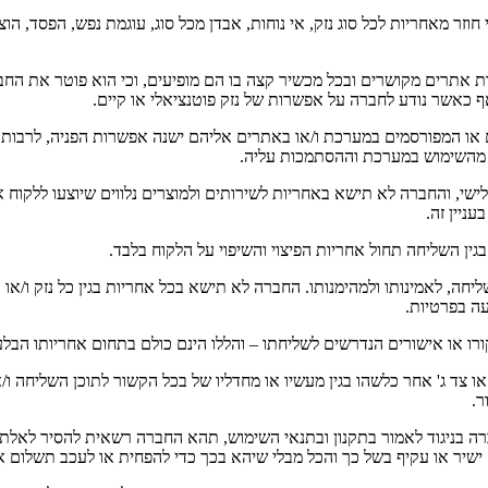
 מאחריות לכל סוג נזק, אי נוחות, אבדן מכל סוג, עוגמת נפש, הפסד, הוצאות
ת אתרים מקושרים ובכל מכשיר קצה בו הם מופיעים, וכי הוא פוטר את החברה
כאשר נודע לחברה על אפשרות של נזק פוטנציאלי או קיים.
גים או המפורסמים במערכת ו/או באתרים אליהם ישנה אפשרות הפניה, לרבות
 מהשימוש במערכת וההסתמכות עליה.
לישי, והחברה לא תישא באחריות לשירותים ולמוצרים נלווים שיוצעו ללקוח 
ניין זה.
גין השליחה תחול אחריות הפיצוי והשיפוי על הלקוח בלבד.
יחה, לאמינותו ולמהימנותו. החברה לא תישא בכל אחריות בגין כל נזק ו/או 
יעה בפרטיות.
 או אישורים הנדרשים לשליחתו – והללו הינם כולם בתחום אחריותו הבלעדי
ו צד ג' אחר כלשהו בגין מעשיו או מחדליו של בכל הקשור לתוכן השליחה 
ר.
 בניגוד לאמור בתקנון ובתנאי השימוש, תהא החברה רשאית להסיר לאלתר כ
 ישיר או עקיף בשל כך והכל מבלי שיהא בכך כדי להפחית או לעכב תשלום 