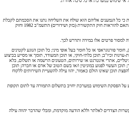
של אי שימוש במערכת או כל סיבה אחרת.
זאת כי כל הנמענים אליהם הוא שולח את השליחה נתנו את הסכמתם לקבלת
השליחה, ככל שהסכמה כזו נדרשת על פי דין, וכי כל שימוש שיעשה במערכת ו/או בכל מוצר אחר ממוצרי החברה יהא בהתאם להוראות הדין, לרבות בהתאם להוראות חוק התקשורת (בזק ושידורים) התשמ"ב 1982 וחוק
ה למסור פרטים אלו במידה ותדרש לכך.
ומר פורנוגראפי או כל חומר בעל אופי מיני; כל תוכן הנוגע לקטינים
ינות וכיו"ב; תוכן בלתי-חוקי, או תוכן המעודד, תומך או מסייע בביצוע
טליים, אתרי אינטרנט או שירותים, הטעונים הרשמה או תשלום, בלא
; תוכן העשוי לפגוע במוניטין ו/או בשם הטוב של אדם או חברה; תוכן
אסר לפי סעיף זה. הפצה או חשש להפצת תוכן שאינו הולם כאמור, יהוו עילה להשעיית השירותים ללקוח
דיע על הפסקת השימוש במערכת יחויב בתשלום התמורה עד לתום תקופת
שרות הצדדים לאלתר וללא הודעה מוקדמת, ומבלי שהדבר יהווה עילה