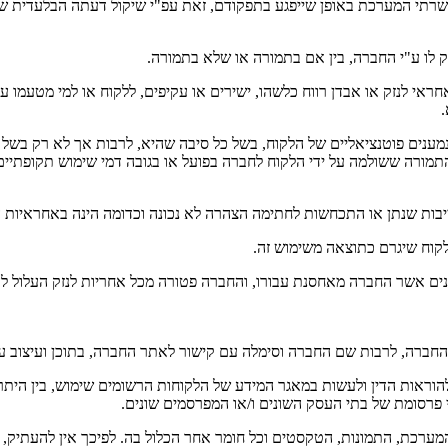
שרתי המערכת באופן שייפגע בתפקודם, זאת עפ"י שיקול דעתה הבלעדית 
 לו ע"י החברה, בין אם בתמורה או שלא בתמורה.
אחראי לנזק או אבדן רווח כלשהו, ישירים או עקיפים, ללקוח או למי מטעמ
.
ענים פוטנציאליים של הלקוח, בשל כל סיבה שהיא, לרבות אך לא רק בשל ח
תמורה ששולמה על ידי הלקוח לחברה בפועל או בגובה דמי שימוש תקופתיים
ות שנתן או התכחשות לחתימה הצהרה לא נכונה וכדומה הינה באחראיות הל
קוח שיגרם כתוצאה משימוש זה.
ונים אשר החברה מאחסנת עבורו, והחברה פטורה מכל אחריות לנזק העלול לה
ברה, לרבות שם החברה וסימלה עם קישור לאתר החברה, בתוכן ועיצוב על
ות הדין ולעשות במאגר המידע של הלקוחות הרשומים שימוש, בין היתר, לצ
רי פרסומת של בתי העסק השונים ו/או המפרסמים שונים.
כת, התמונות, הטקסטים וכל חומר אחר הכלול בה. לפיכך אין להעתיק, להפ